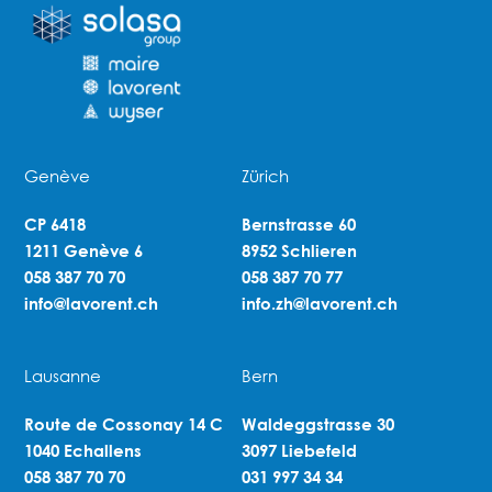
Genève
Zürich
CP 6418
Bernstrasse 60
1211 Genève 6
8952 Schlieren
058 387 70 70
058 387 70 77
info@lavorent.ch
info.zh@lavorent.ch
Lausanne
Bern
Route de Cossonay 14 C
Waldeggstrasse 30
1040 Echallens
3097 Liebefeld
058 387 70 70
031 997 34 34