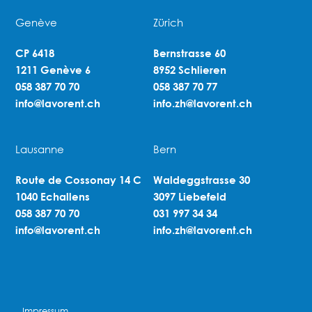
Genève
Zürich
CP 6418
Bernstrasse 60
1211 Genève 6
8952 Schlieren
058 387 70 70
058 387 70 77
info@lavorent.ch
info.zh@lavorent.ch
Lausanne
Bern
Route de Cossonay 14 C
Waldeggstrasse 30
1040 Echallens
3097 Liebefeld
058 387 70 70
031 997 34 34
info@lavorent.ch
info.zh@lavorent.ch
Impressum