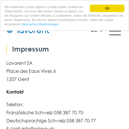
Wir verwenden unsere eigenen Cookies sowie Cookies von
OK
Drittanbietern, um Ihnen den besten Service zu bieten, um
die Navigation auf unserer Website zu analysieren. Indem Sie fortfahren, akzeptieren Sie
deren Verwendung. Sie können weitere Informationen erhalten, indem Sie unsere
konsultieren
Datenschutz-Bestimmungen
DE
Impressum
Lavorent SA
Place des Eaux Vives 6
1207 Genf
Kontakt
Telefon:
Französische Schweiz 058 387 70 70
Deutschsprachige Schweiz 058 387 70 77
E-Mail: info@solasa.ch